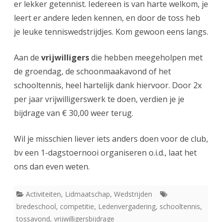
er lekker getennist. Iedereen is van harte welkom, je
leert er andere leden kennen, en door de toss heb
je leuke tenniswedstrijdjes. Kom gewoon eens langs.
Aan de
vrijwilligers
die hebben meegeholpen met
de groendag, de schoonmaakavond of het
schooltennis, heel hartelijk dank hiervoor. Door 2x
per jaar vrijwilligerswerk te doen, verdien je je
bijdrage van € 30,00 weer terug.
Wil je misschien liever iets anders doen voor de club,
bv een 1-dagstoernooi organiseren o.i.d., laat het
ons dan even weten.
Activiteiten
,
Lidmaatschap
,
Wedstrijden
bredeschool
,
competitie
,
Ledenvergadering
,
schooltennis
,
tossavond
,
vrijwilligersbijdrage