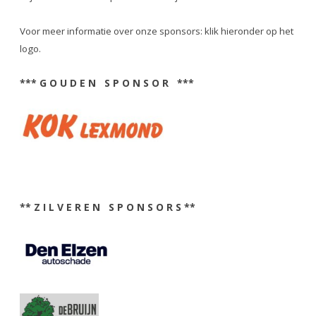
Voor meer informatie over onze sponsors: klik hieronder op het
logo.
*** G O U D E N S P O N S O R ***
** Z I L V E R E N S P O N S O R S **