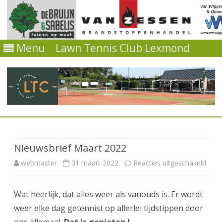
Menu
Lawn Tennis Club Lexmond
Ga
direct
naar
de
Nieuwsbrief Maart 2022
inhoud
voor
webmaster
31 maart 2022
Reacties uitgeschakeld
Nieu
Wat heerlijk, dat alles weer als vanouds is. Er wordt
Maar
weer elke dag getennist op allerlei tijdstippen door
2022