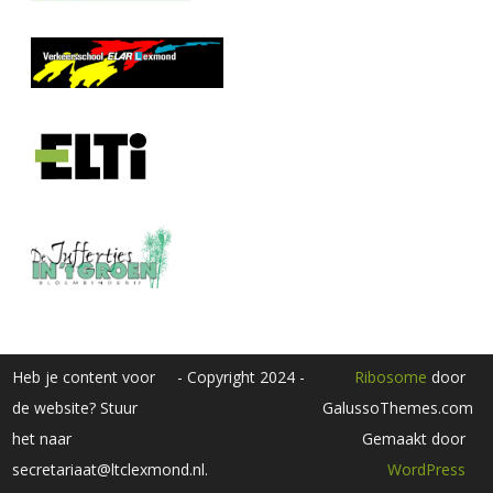
Heb je content voor
- Copyright 2024 -
Ribosome
door
de website? Stuur
GalussoThemes.com
het naar
Gemaakt door
secretariaat@ltclexmond.nl.
WordPress