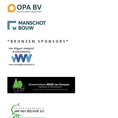
* B R O N Z E N S P O N S O R S *