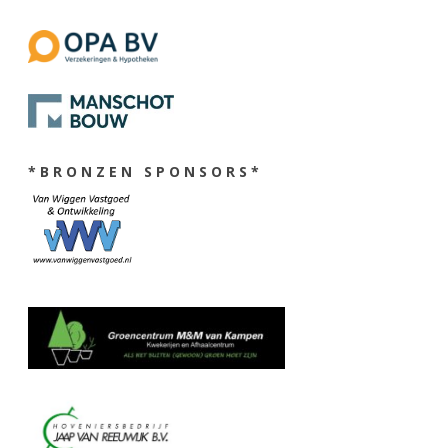
* B R O N Z E N S P O N S O R S *