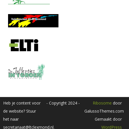
Heb je content voor
- Copyright 2024 -
Ribosome
door
de website? Stuur
GalussoThemes.com
het naar
Gemaakt door
secretariaat@ltclexmond.nl.
WordPress