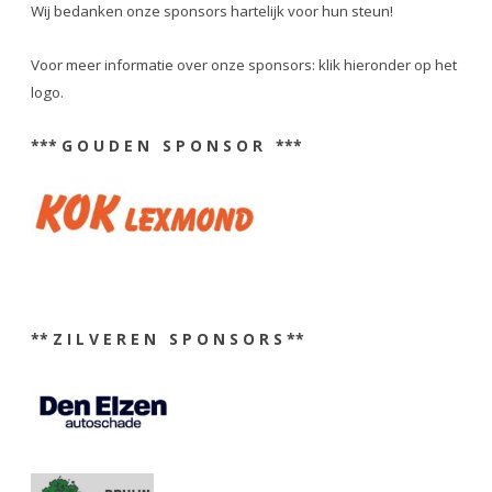
Wij bedanken onze sponsors hartelijk voor hun steun!
Voor meer informatie over onze sponsors: klik hieronder op het
logo.
*** G O U D E N S P O N S O R ***
** Z I L V E R E N S P O N S O R S **