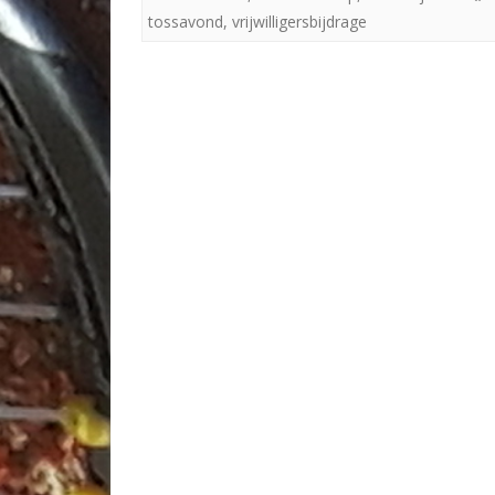
tossavond
,
vrijwilligersbijdrage