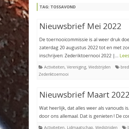
TAG:
TOSSAVOND
TOERNOOIEN
TENNISPAS
Nieuwsbrief Mei 2022
De toernooicommissie is al weer druk do
zaterdag 20 augustus 2022 tot en met zon
inschrijven: Zederiktoernooi 2022 |…
Lees
Activiteiten
,
Vereniging
,
Wedstrijden
bre
Zederiktoernooi
Nieuwsbrief Maart 202
Wat heerlijk, dat alles weer als vanouds is
door ons allemaal. Dat is genieten ! De co
Activiteiten
,
Lidmaatschap
,
Wedstrijden