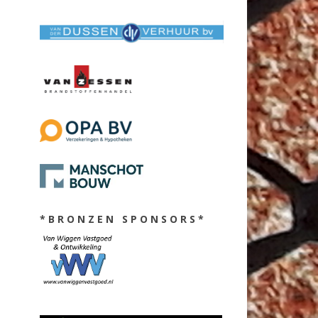
* B R O N Z E N S P O N S O R S *