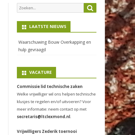
Zoeken
Zoeken
naar:
LAATSTE NIEUWS
Waarschuwing Bouw Overkapping en
hulp gevraagd
VACATURE
Commissie lid technische zaken
Welke vrijwilliger wil ons helpen technische
klusjes te regelen en/of uitvoeren? Voor
meer informatie: neem contact op met
secretaris@ltclexmond.nl
.
Vrijwilligers Zederik toernooi