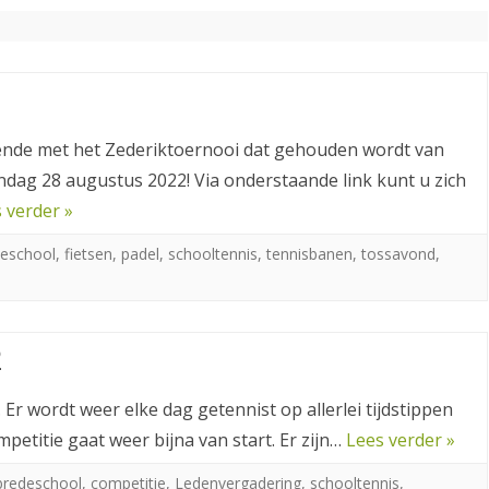
TENNISLERAREN STELLEN ZICH
VRIJWILLIGERS ACTIVITEITEN
LID WORDEN
VOOR
OPZEGGEN
PRIVACY VERKLARING
ende met het Zederiktoernooi dat gehouden wordt van
dag 28 augustus 2022! Via onderstaande link kunt u zich
 verder »
deschool
,
fietsen
,
padel
,
schooltennis
,
tennisbanen
,
tossavond
,
2
. Er wordt weer elke dag getennist op allerlei tijdstippen
mpetitie gaat weer bijna van start. Er zijn…
Lees verder »
bredeschool
,
competitie
,
Ledenvergadering
,
schooltennis
,