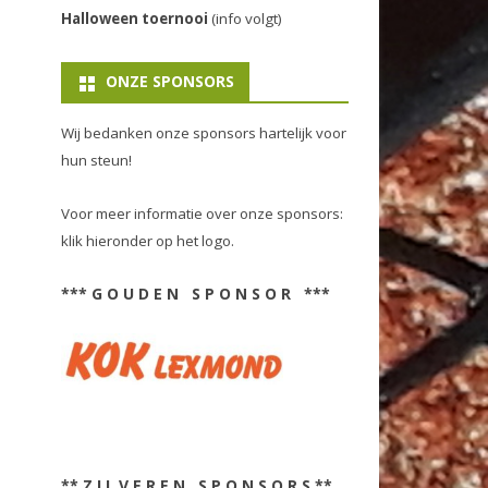
Halloween toernooi
(info volgt)
ONZE SPONSORS
Wij bedanken onze sponsors hartelijk voor
hun steun!
Voor meer informatie over onze sponsors:
klik hieronder op het logo.
*** G O U D E N S P O N S O R ***
** Z I L V E R E N S P O N S O R S **