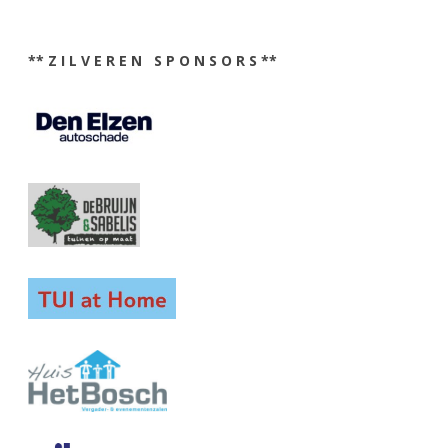
** Z I L V E R E N S P O N S O R S **