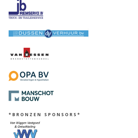
* B R O N Z E N S P O N S O R S *