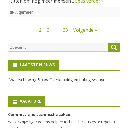
zitten om nog meer mensen…
Lees verder »
Algemeen
Berichten
1
2
3
…
33
Volgende »
paginering
Zoeken
Zoek
naar:
LAATSTE NIEUWS
Waarschuwing Bouw Overkapping en hulp gevraagd
VACATURE
Commissie lid technische zaken
Welke vrijwilliger wil ons helpen technische klusjes te regelen