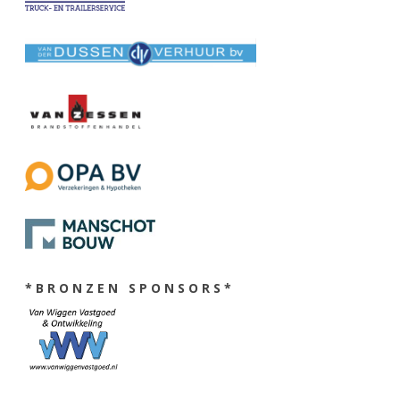
* B R O N Z E N S P O N S O R S *