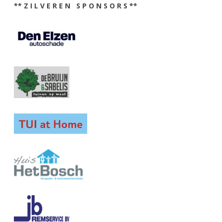
** Z I L V E R E N S P O N S O R S **