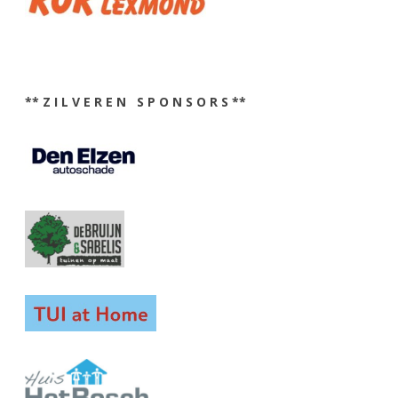
** Z I L V E R E N S P O N S O R S **