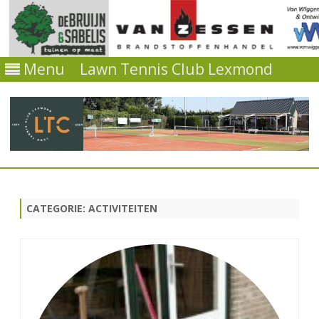
Menu
Lawn Tennis Club Lexmond
Ga
direct
naar
de
CATEGORIE:
ACTIVITEITEN
inhoud