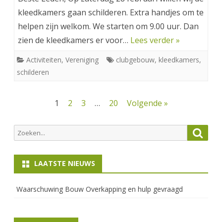
kleedkamers gaan schilderen. Extra handjes om te
helpen zijn welkom. We starten om 9.00 uur. Dan
zien de kleedkamers er voor…
Lees verder »
Activiteiten
,
Vereniging
clubgebouw
,
kleedkamers
,
schilderen
Berichten
1
2
3
…
20
Volgende »
paginering
Zoeken
Zoek
naar:
LAATSTE NIEUWS
Waarschuwing Bouw Overkapping en hulp gevraagd