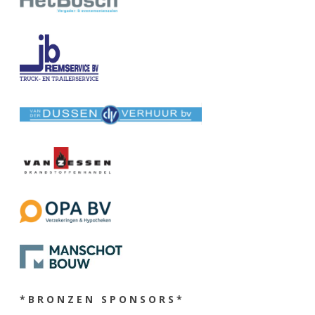
* B R O N Z E N S P O N S O R S *