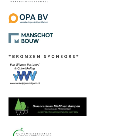
* B R O N Z E N S P O N S O R S *