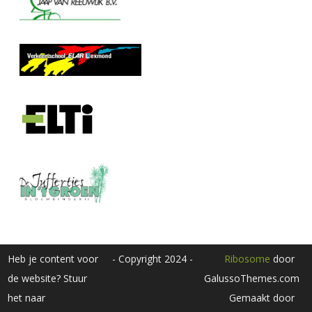
Heb je content voor
- Copyright 2024 -
Ribosome
door
de website? Stuur
GalussoThemes.com
het naar
Gemaakt door