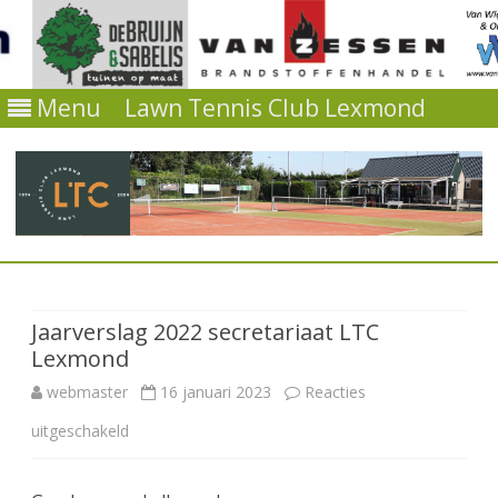
Menu
Lawn Tennis Club Lexmond
Ga
direct
naar
de
Jaarverslag 2022 secretariaat LTC
inhoud
Lexmond
webmaster
16 januari 2023
Reacties
voor
uitgeschakeld
Jaarverslag