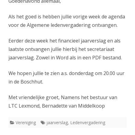
Goedenavond allemaal,
2022
secretariaat
Als het goed is hebben jullie vorige week de agenda
LTC
voor de Algemene ledenvergadering ontvangen.
Lexmond
Eerder deze week het financieel jaarverslag en als
laatste ontvangen jullie hierbij het secretariaat
jaarverslag. Zowel in Word als in een PDF bestand.
We hopen jullie te zien a.s. donderdag om 20.00 uur
in de Boschhut.
Met vriendelijke groet, Namens het bestuur van
LTC Lexmond, Bernadette van Middelkoop
Vereniging
jaarverslag
,
Ledenvergadering