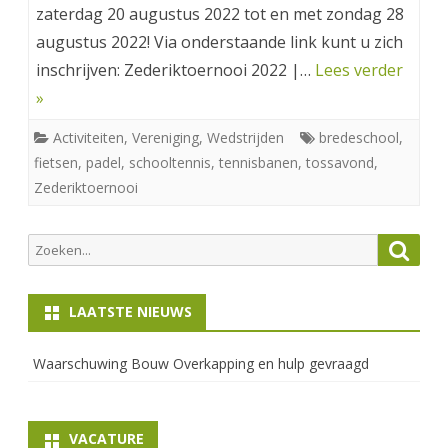
zaterdag 20 augustus 2022 tot en met zondag 28
augustus 2022! Via onderstaande link kunt u zich
inschrijven: Zederiktoernooi 2022 |…
Lees verder
»
Activiteiten
,
Vereniging
,
Wedstrijden
bredeschool
,
fietsen
,
padel
,
schooltennis
,
tennisbanen
,
tossavond
,
Zederiktoernooi
Zoeken
Zoek
naar:
LAATSTE NIEUWS
Waarschuwing Bouw Overkapping en hulp gevraagd
VACATURE