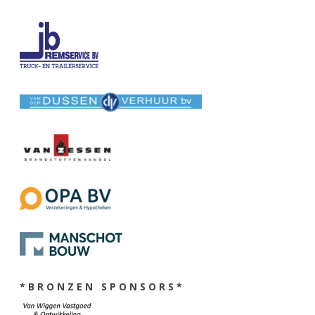
* B R O N Z E N S P O N S O R S *