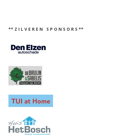
** Z I L V E R E N S P O N S O R S **