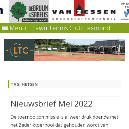
Menu
Lawn Tennis Club Lexmond
Ga
direct
naar
de
TAG:
FIETSEN
inhoud
Nieuwsbrief Mei 2022
De toernooicommissie is al weer druk doende met
het Zederiktoernooi dat gehouden wordt van