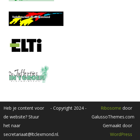
Heb je content voor
- Copyright 2024 -
Ribosome
door
de website? Stuur
GalussoThemes.com
het naar
Gemaakt door
secretariaat@ltclexmond.nl.
WordPress