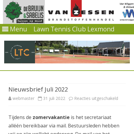
Menu
Lawn Tennis Club Lexmond
Ga
direct
naar
de
Nieuwsbrief Juli 2022
inhoud
voor
webmaster
31 juli 2022
Reacties uitgeschakeld
Nieuwsb
Tijdens de
zomervakantie
is het secretariaat
Juli
alléén bereikbaar via mail. Bestuursleden hebben
2022