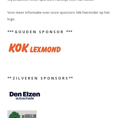
Voor meer informatie over onze sponsors: klik hieronder op het
logo.
*** G O U D E N S P O N S O R ***
** Z I L V E R E N S P O N S O R S **