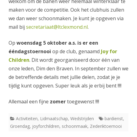
welkom om de banen weer helemaal winterklaar te
maken voor de competitie. Ook het clubhuis zullen
we dan weer schoonmaken. Je kunt je opgeven via
mail bij
secretariaat@ltclexmond.nl
.
Op
woensdag 5 oktober a.s. is er een
ééndagstoernooi
op de club, genaamd
Joy for
Children
. Dit wordt georganiseerd door één van
onze leden, Dim den Braven. In september zullen we
de betreffende details met jullie delen, zodat je je
tijdig kunt opgeven. Super leuk als je erbij bent !!!!
Allemaal een fijne
zomer
toegewenst !!!!
Activiteiten
,
Lidmaatschap
,
Wedstrijden
bardienst
,
Groendag
,
joyforchildren
,
schoonmaak
,
Zederiktoernooi