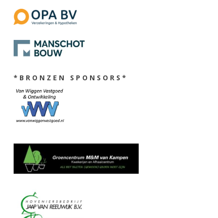
* B R O N Z E N S P O N S O R S *