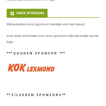
ONZE SPONSORS
Wij bedanken onze sponsors hartelijk voor hun steun!
Voor meer informatie over onze sponsors: klik hieronder op het
logo.
*** G O U D E N S P O N S O R ***
** Z I L V E R E N S P O N S O R S **