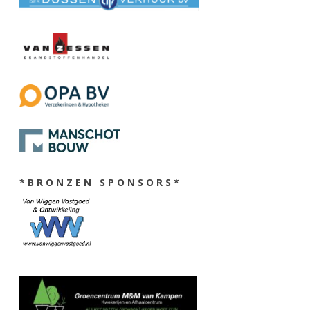
* B R O N Z E N S P O N S O R S *