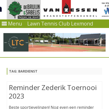
Menu
Lawn Tennis Club Lexmond
Ga
direct
naar
de
TAG:
BARDIENST
inhoud
Reminder Zederik Toernooi
2023
Beste sportievelingen! Nog even een reminder