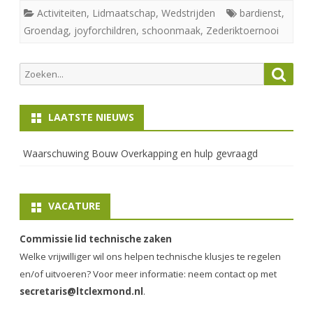
Activiteiten
,
Lidmaatschap
,
Wedstrijden
bardienst
,
Groendag
,
joyforchildren
,
schoonmaak
,
Zederiktoernooi
Zoeken
Zoek
naar:
LAATSTE NIEUWS
Waarschuwing Bouw Overkapping en hulp gevraagd
VACATURE
Commissie lid technische zaken
Welke vrijwilliger wil ons helpen technische klusjes te regelen
en/of uitvoeren? Voor meer informatie: neem contact op met
secretaris@ltclexmond.nl
.