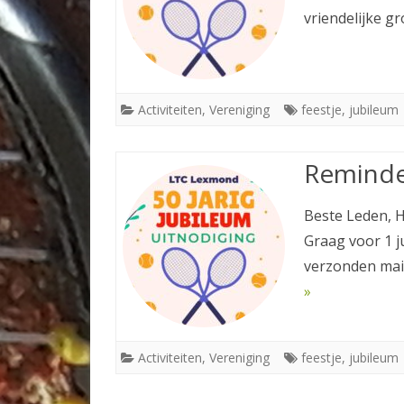
vriendelijke g
Activiteiten
,
Vereniging
feestje
,
jubileum
Reminder
Beste Leden, H
Graag voor 1 ju
verzonden mail
»
Activiteiten
,
Vereniging
feestje
,
jubileum