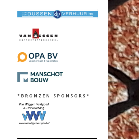
* B R O N Z E N S P O N S O R S *