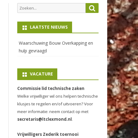
Zoeken
Zoeken
naar:
LAATSTE NIEUWS
Waarschuwing Bouw Overkapping en
hulp gevraagd
VACATURE
Commissie lid technische zaken
Welke vrijwilliger wil ons helpen technische
klusjes te regelen en/of uitvoeren? Voor
meer informatie: neem contact op met
secretaris@ltclexmond.nl
.
Vrijwilligers Zederik toernooi