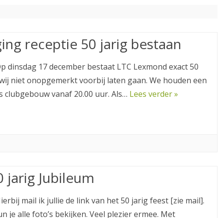
TENNISLERAREN STELLEN ZICH
VRIJWILLIGERS ACTIVITEITEN
LID WORDEN
VOOR
OPZEGGEN
ing receptie 50 jarig bestaan
PRIVACY VERKLARING
Op dinsdag 17 december bestaat LTC Lexmond exact 50
en wij niet onopgemerkt voorbij laten gaan. We houden een
s clubgebouw vanaf 20.00 uur. Als…
Lees verder »
e
0 jarig Jubileum
rbij mail ik jullie de link van het 50 jarig feest [zie mail].
un je alle foto’s bekijken. Veel plezier ermee. Met