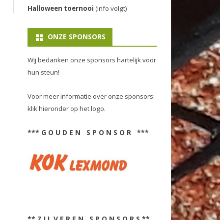
Halloween toernooi
(info volgt)
ONZE SPONSORS
Wij bedanken onze sponsors hartelijk voor
hun steun!
Voor meer informatie over onze sponsors:
klik hieronder op het logo.
*** G O U D E N S P O N S O R ***
** Z I L V E R E N S P O N S O R S **