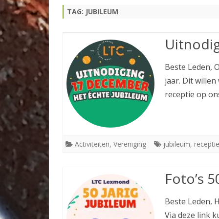
TAG:
JUBILEUM
TOERNOOIEN
TENNISPAS
Uitnodig
Beste Leden, 
jaar. Dit will
receptie op on
Activiteiten
,
Vereniging
jubileum
,
recepti
Foto’s 5
Beste Leden, Hie
Via deze link k