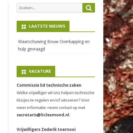
Zoeken
Zoeken
naar:
LAATSTE NIEUWS
Waarschuwing Bouw Overkapping en
hulp gevraagd
VACATURE
Commissie lid technische zaken
Welke vrijwilliger wil ons helpen technische
klusjes te regelen en/of uitvoeren? Voor
meer informatie: neem contact op met
secretaris@ltclexmond.nl
.
Vrijwilligers Zederik toernooi