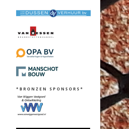
* B R O N Z E N S P O N S O R S *