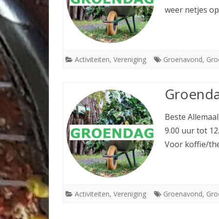
weer netjes o
Activiteiten
,
Vereniging
Groenavond
,
Gro
Groenda
Beste Allemaa
9.00 uur tot 1
Voor koffie/t
Activiteiten
,
Vereniging
Groenavond
,
Gro