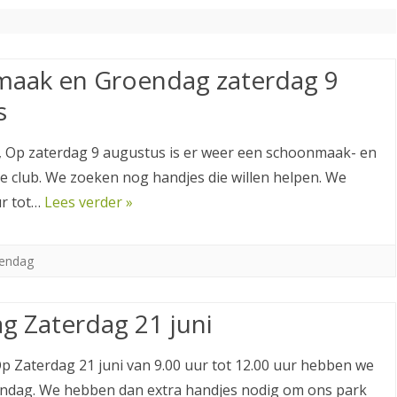
TENNISLERAREN STELLEN ZICH
VRIJWILLIGERS ACTIVITEITEN
LID WORDEN
VOOR
OPZEGGEN
aak en Groendag zaterdag 9
PRIVACY VERKLARING
s
Op zaterdag 9 augustus is er weer een schoonmaak- en
 club. We zoeken nog handjes die willen helpen. We
ur tot…
Lees verder »
endag
g Zaterdag 21 juni
p Zaterdag 21 juni van 9.00 uur tot 12.00 uur hebben we
ndag. We hebben dan extra handjes nodig om ons park