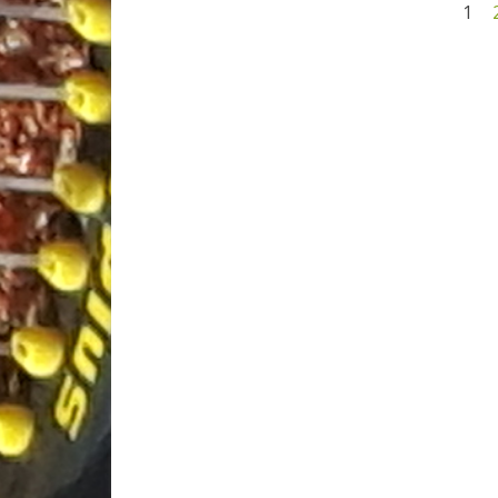
Berichten
1
paginering