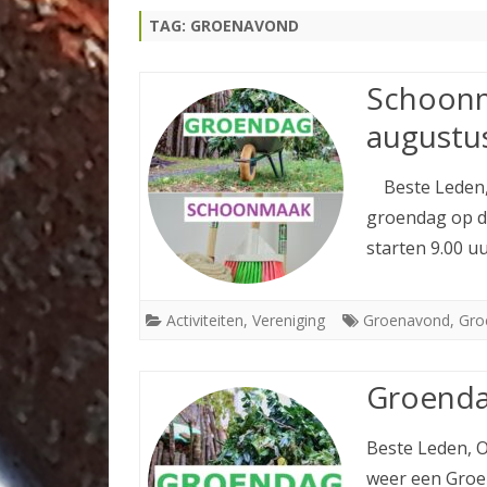
TAG:
GROENAVOND
TOERNOOIEN
TENNISPAS
Schoonm
augustu
Beste Leden, 
groendag op de
starten 9.00 u
Activiteiten
,
Vereniging
Groenavond
,
Gro
Groenda
Beste Leden, O
weer een Groe