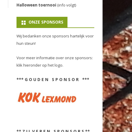
Halloween toernooi
(info volgt)
ONZE SPONSORS
Wij bedanken onze sponsors hartelijk voor
hun steun!
Voor meer informatie over onze sponsors:
klik hieronder op het logo.
*** G O U D E N S P O N S O R ***
** Z I L V E R E N S P O N S O R S **