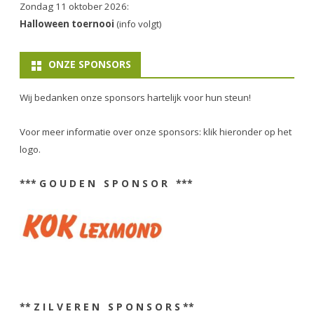
Zondag 11 oktober 2026:
Halloween toernooi
(info volgt)
ONZE SPONSORS
Wij bedanken onze sponsors hartelijk voor hun steun!
Voor meer informatie over onze sponsors: klik hieronder op het
logo.
*** G O U D E N S P O N S O R ***
** Z I L V E R E N S P O N S O R S **