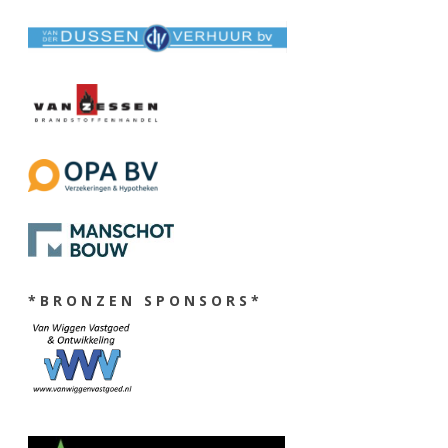
* B R O N Z E N S P O N S O R S *