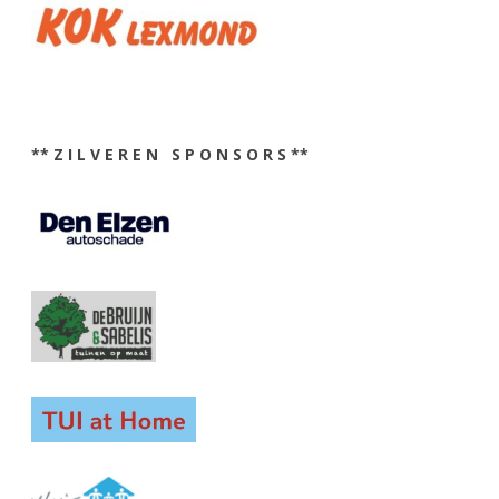
** Z I L V E R E N S P O N S O R S **