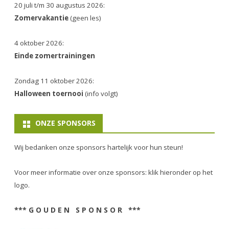
20 juli t/m 30 augustus 2026:
Zomervakantie
(geen les)
4 oktober 2026:
Einde zomertrainingen
Zondag 11 oktober 2026:
Halloween toernooi
(info volgt)
ONZE SPONSORS
Wij bedanken onze sponsors hartelijk voor hun steun!
Voor meer informatie over onze sponsors: klik hieronder op het
logo.
*** G O U D E N S P O N S O R ***