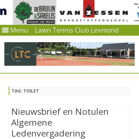
Menu
Lawn Tennis Club Lexmond
Ga
direct
naar
de
TAG:
TOILET
inhoud
Nieuwsbrief en Notulen
Algemene
Ledenvergadering