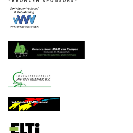
* B R O N Z E N S P O N S O R S *