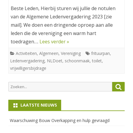
Beste Leden, Hierbij sturen wij jullie de notulen
van de Algemene Ledenvergadering 2023 [zie
mail]. We doen een dringende oproep aan alle
leden die de vereniging een warm hart
toedragen….
Lees verder »
Activiteiten
,
Algemeen
,
Vereniging
frituurpan
,
Ledenvergadering
,
NLDoet
,
schoonmaak
,
toilet
,
vrijwilligersbijdrage
Zoeken
Zoek
naar:
LAATSTE NIEUWS
Waarschuwing Bouw Overkapping en hulp gevraagd