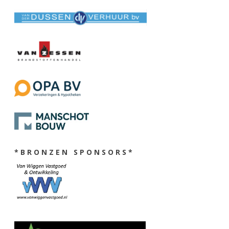
* B R O N Z E N S P O N S O R S *