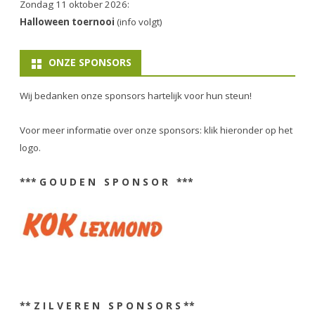
Zondag 11 oktober 2026:
Halloween toernooi
(info volgt)
ONZE SPONSORS
Wij bedanken onze sponsors hartelijk voor hun steun!
Voor meer informatie over onze sponsors: klik hieronder op het
logo.
*** G O U D E N S P O N S O R ***
** Z I L V E R E N S P O N S O R S **