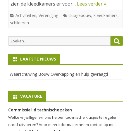
zien de kleedkamers er voor…
Lees verder »
Activiteiten
,
Vereniging
clubgebouw
,
kleedkamers
,
schilderen
Zoeken
Zoek
naar:
LAATSTE NIEUWS
Waarschuwing Bouw Overkapping en hulp gevraagd
VACATURE
Commissie lid technische zaken
Welke vrijwilliger wil ons helpen technische klusjes te regelen
en/of uitvoeren? Voor meer informatie: neem contact op met