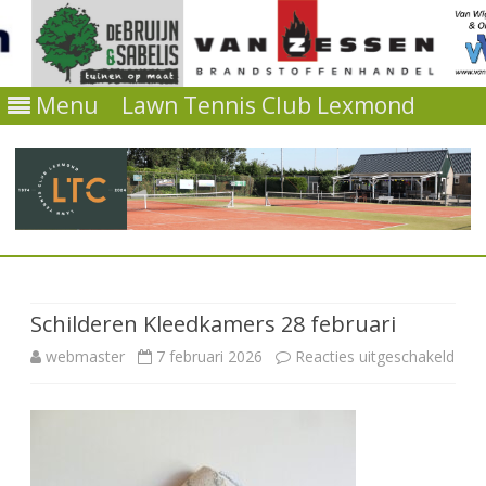
Menu
Lawn Tennis Club Lexmond
Ga
direct
naar
de
Schilderen Kleedkamers 28 februari
inhoud
voor
webmaster
7 februari 2026
Reacties uitgeschakeld
Schi
Kle
28