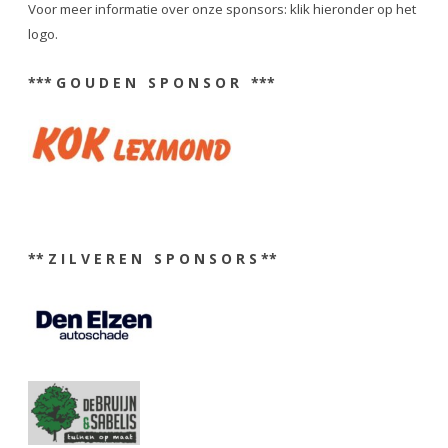
Voor meer informatie over onze sponsors: klik hieronder op het
logo.
*** G O U D E N S P O N S O R ***
** Z I L V E R E N S P O N S O R S **