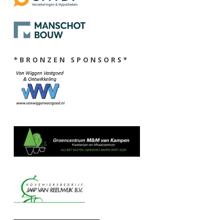
* B R O N Z E N S P O N S O R S *