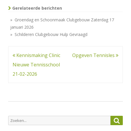
Gerelateerde berichten
» Groendag en Schoonmaak Clubgebouw Zaterdag 17
januari 2026
» Schilderen Clubgebouw Hulp Gevraagd
Bericht
Kennismaking Clinic
Opgeven Tennisles
navigatie
Nieuwe Tennisschool
21-02-2026
Zoeken
Zoek
naar: