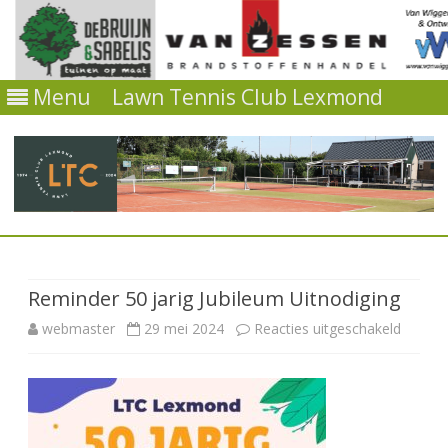
Menu
Lawn Tennis Club Lexmond
Ga
direct
naar
de
Reminder 50 jarig Jubileum Uitnodiging
inhoud
voor
webmaster
29 mei 2024
Reacties uitgeschakeld
Remind
50
jarig