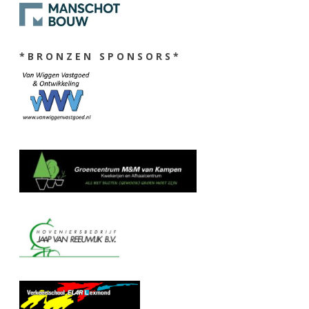
* B R O N Z E N S P O N S O R S *