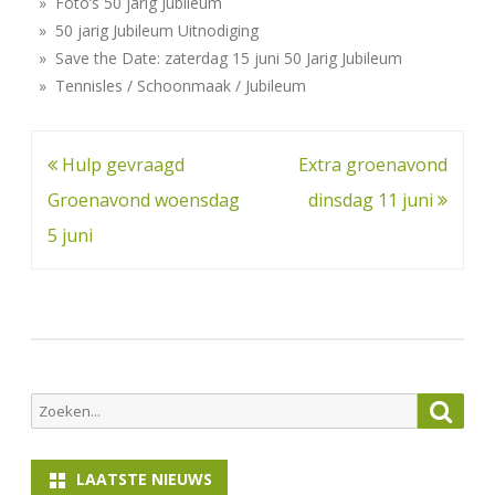
» Foto’s 50 jarig Jubileum
» 50 jarig Jubileum Uitnodiging
» Save the Date: zaterdag 15 juni 50 Jarig Jubileum
» Tennisles / Schoonmaak / Jubileum
Bericht
Hulp gevraagd
Extra groenavond
navigatie
Groenavond woensdag
dinsdag 11 juni
5 juni
Zoeken
Zoek
naar:
LAATSTE NIEUWS