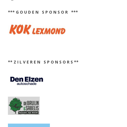
*** G O U D E N S P O N S O R ***
** Z I L V E R E N S P O N S O R S **