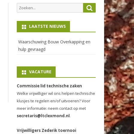
Zoeken
Zoeken
naar:
LAATSTE NIEUWS
Waarschuwing Bouw Overkapping en
hulp gevraagd
VACATURE
Commissie lid technische zaken
Welke vrijwilliger wil ons helpen technische
klusjes te regelen en/of uitvoeren? Voor
meer informatie: neem contact op met
secretaris@ltclexmond.nl
.
Vrijwilligers Zederik toernooi