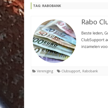
TAG:
RABOBANK
TOERNOOIEN
TENNISPAS
Rabo Cl
Beste leden, G
ClubSupport a
inzamelen voor
Vereniging
Clubsupport
,
Rabobank