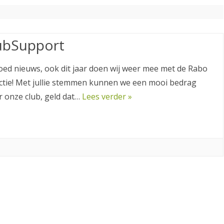
TENNISLERAREN STELLEN ZICH
VRIJWILLIGERS ACTIVITEITEN
LID WORDEN
VOOR
OPZEGGEN
ubSupport
PRIVACY VERKLARING
oed nieuws, ook dit jaar doen wij weer mee met de Rabo
ctie! Met jullie stemmen kunnen we een mooi bedrag
 onze club, geld dat…
Lees verder »