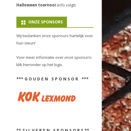
Halloween toernooi
(info volgt)
ONZE SPONSORS
Wij bedanken onze sponsors hartelijk voor
hun steun!
Voor meer informatie over onze sponsors:
klik hieronder op het logo.
*** G O U D E N S P O N S O R ***
** Z I L V E R E N S P O N S O R S **