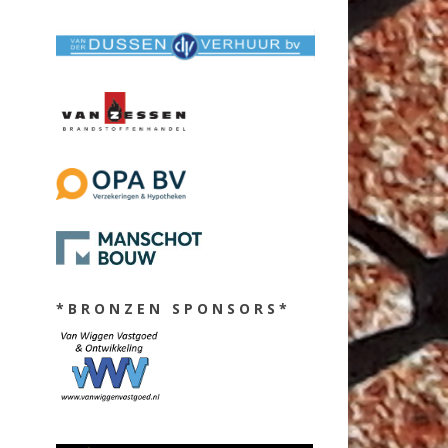
* B R O N Z E N S P O N S O R S *