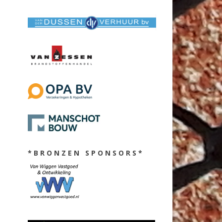
* B R O N Z E N S P O N S O R S *