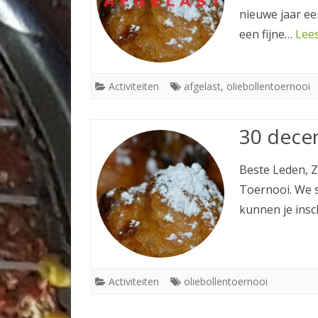
nieuwe jaar e
een fijne…
Lees
Activiteiten
afgelast
,
oliebollentoernooi
30 dece
Beste Leden, 
Toernooi. We s
kunnen je insch
Activiteiten
oliebollentoernooi