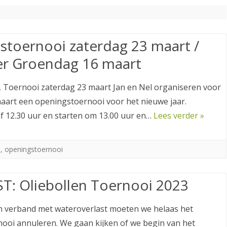
TENNISLERAREN STELLEN ZICH
VRIJWILLIGERS ACTIVITEITEN
LID WORDEN
VOOR
OPZEGGEN
stoernooi zaterdag 23 maart /
PRIVACY VERKLARING
r Groendag 16 maart
, Toernooi zaterdag 23 maart Jan en Nel organiseren voor
aart een openingstoernooi voor het nieuwe jaar.
f 12.30 uur en starten om 13.00 uur en…
Lees verder »
i
,
openingstoernooi
T: Oliebollen Toernooi 2023
In verband met wateroverlast moeten we helaas het
nooi annuleren. We gaan kijken of we begin van het