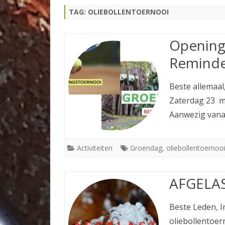
TAG:
OLIEBOLLENTOERNOOI
TOERNOOIEN
TENNISPAS
Opening
Reminde
Beste allemaal
Zaterdag 23 m
Aanwezig vana
Activiteiten
Groendag
,
oliebollentoernoo
AFGELAS
Beste Leden, 
oliebollentoer