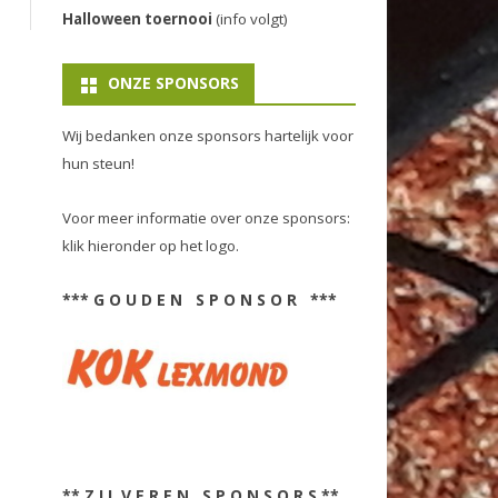
Halloween toernooi
(info volgt)
ONZE SPONSORS
Wij bedanken onze sponsors hartelijk voor
hun steun!
Voor meer informatie over onze sponsors:
klik hieronder op het logo.
*** G O U D E N S P O N S O R ***
** Z I L V E R E N S P O N S O R S **