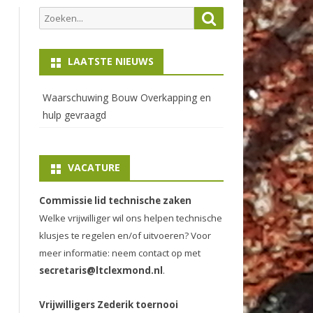
Zoeken
Zoeken
naar:
LAATSTE NIEUWS
Waarschuwing Bouw Overkapping en
hulp gevraagd
VACATURE
Commissie lid technische zaken
Welke vrijwilliger wil ons helpen technische
klusjes te regelen en/of uitvoeren? Voor
meer informatie: neem contact op met
secretaris@ltclexmond.nl
.
Vrijwilligers Zederik toernooi