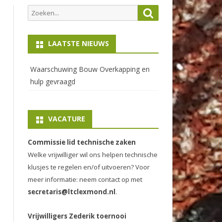
Zoeken
Zoeken
naar:
LAATSTE NIEUWS
Waarschuwing Bouw Overkapping en
hulp gevraagd
VACATURE
Commissie lid technische zaken
Welke vrijwilliger wil ons helpen technische
klusjes te regelen en/of uitvoeren? Voor
meer informatie: neem contact op met
secretaris@ltclexmond.nl
.
Vrijwilligers Zederik toernooi