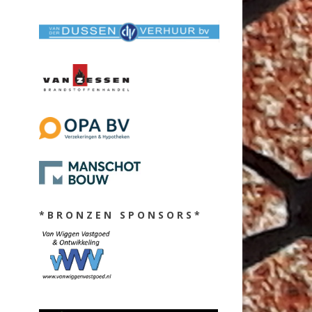
* B R O N Z E N S P O N S O R S *