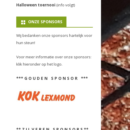
Halloween toernooi
(info volgt)
ONZE SPONSORS
Wij bedanken onze sponsors hartelijk voor
hun steun!
Voor meer informatie over onze sponsors:
klik hieronder op het logo.
*** G O U D E N S P O N S O R ***
** Z I L V E R E N S P O N S O R S **