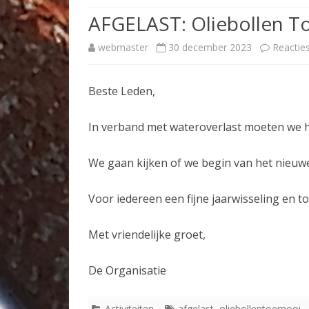
AFGELAST: Oliebollen T
TOERNOOIEN
webmaster
30 december 2023
Reactie
TENNISPAS
Beste Leden,
In verband met wateroverlast moeten we h
We gaan kijken of we begin van het nieuw
Voor iedereen een fijne jaarwisseling en to
Met vriendelijke groet,
De Organisatie
Activiteiten
afgelast
,
oliebollentoernooi