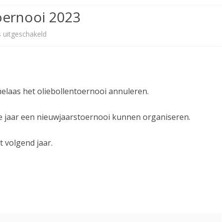
oernooi 2023
TENNISLERAREN STELLEN ZICH
VRIJWILLIGERS ACTIVITEITEN
LID WORDEN
VOOR
voor
s uitgeschakeld
OPZEGGEN
AFGELAST:
PRIVACY VERKLARING
Oliebollen
Toernooi
elaas het oliebollentoernooi annuleren.
2023
e jaar een nieuwjaarstoernooi kunnen organiseren.
t volgend jaar.