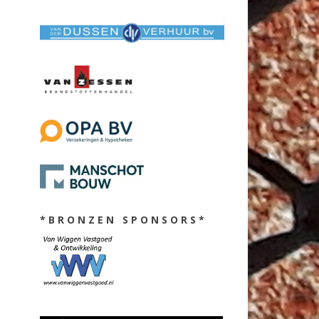
* B R O N Z E N S P O N S O R S *