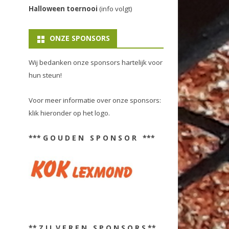
Halloween toernooi
(info volgt)
ONZE SPONSORS
Wij bedanken onze sponsors hartelijk voor
hun steun!
Voor meer informatie over onze sponsors:
klik hieronder op het logo.
*** G O U D E N S P O N S O R ***
** Z I L V E R E N S P O N S O R S **