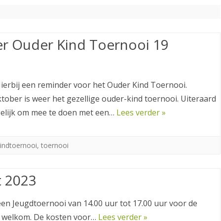
TENNISLERAREN STELLEN ZICH
VRIJWILLIGERS ACTIVITEITEN
LID WORDEN
VOOR
OPZEGGEN
r Ouder Kind Toernooi 19
PRIVACY VERKLARING
Hierbij een reminder voor het Ouder Kind Toernooi.
tober is weer het gezellige ouder-kind toernooi. Uiteraard
gelijk om mee te doen met een…
Lees verder »
indtoernooi
,
toernooi
t 2023
een Jeugdtoernooi van 14.00 uur tot 17.00 uur voor de
ijn welkom. De kosten voor…
Lees verder »