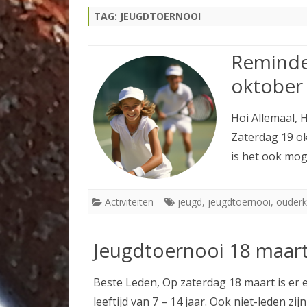
TAG:
JEUGDTOERNOOI
TOERNOOIEN
TENNISPAS
Reminde
oktober
Hoi Allemaal, 
Zaterdag 19 ok
is het ook mo
Activiteiten
jeugd
,
jeugdtoernooi
,
ouderk
Jeugdtoernooi 18 maar
Beste Leden, Op zaterdag 18 maart is er 
leeftijd van 7 – 14 jaar. Ook niet-leden z