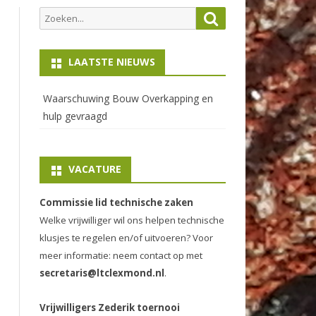
Zoeken
Zoeken
naar:
LAATSTE NIEUWS
Waarschuwing Bouw Overkapping en
hulp gevraagd
VACATURE
Commissie lid technische zaken
Welke vrijwilliger wil ons helpen technische
klusjes te regelen en/of uitvoeren? Voor
meer informatie: neem contact op met
secretaris@ltclexmond.nl
.
Vrijwilligers Zederik toernooi