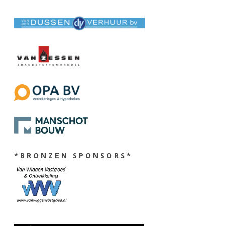
* B R O N Z E N S P O N S O R S *