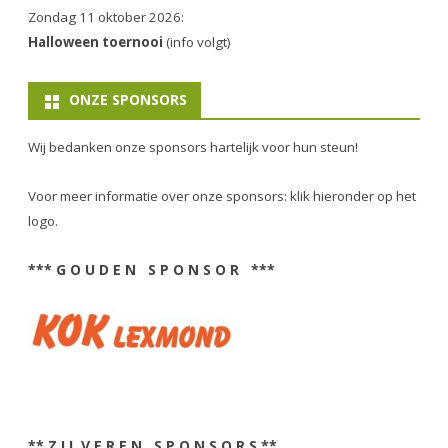
Zondag 11 oktober 2026:
Halloween toernooi
(info volgt)
ONZE SPONSORS
Wij bedanken onze sponsors hartelijk voor hun steun!
Voor meer informatie over onze sponsors: klik hieronder op het
logo.
*** G O U D E N S P O N S O R ***
** Z I L V E R E N S P O N S O R S **