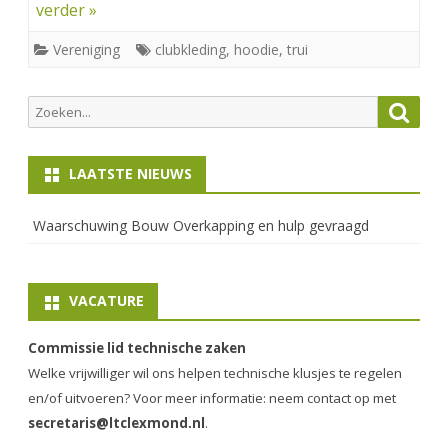
verder »
Vereniging
clubkleding
,
hoodie
,
trui
Zoeken
Zoek
naar:
LAATSTE NIEUWS
Waarschuwing Bouw Overkapping en hulp gevraagd
VACATURE
Commissie lid technische zaken
Welke vrijwilliger wil ons helpen technische klusjes te regelen
en/of uitvoeren? Voor meer informatie: neem contact op met
secretaris@ltclexmond.nl
.