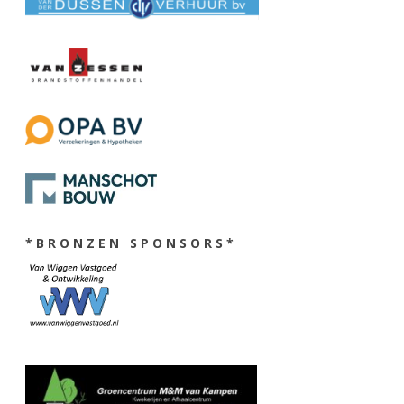
* B R O N Z E N S P O N S O R S *