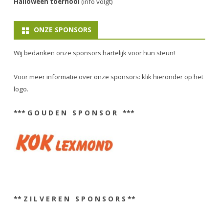
Halloween toernooi
(info volgt)
ONZE SPONSORS
Wij bedanken onze sponsors hartelijk voor hun steun!
Voor meer informatie over onze sponsors: klik hieronder op het
logo.
*** G O U D E N S P O N S O R ***
** Z I L V E R E N S P O N S O R S **