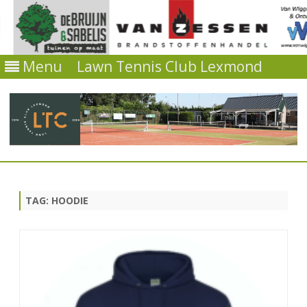
Menu
Lawn Tennis Club Lexmond
Ga
direct
naar
de
TAG:
HOODIE
inhoud