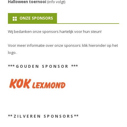
Halloween toernooi
(info volgt)
ONZE SPONSORS
Wij bedanken onze sponsors hartelijk voor hun steun!
Voor meer informatie over onze sponsors: klik hieronder op het
logo.
*** G O U D E N S P O N S O R ***
** Z I L V E R E N S P O N S O R S **