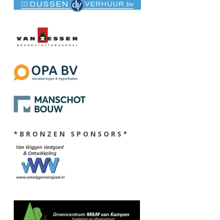
* B R O N Z E N S P O N S O R S *