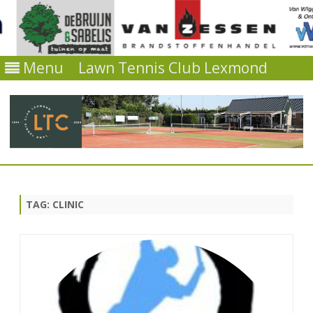
Menu
Lawn Tennis Club Lexmond
Ga
direct
naar
de
TAG:
CLINIC
inhoud