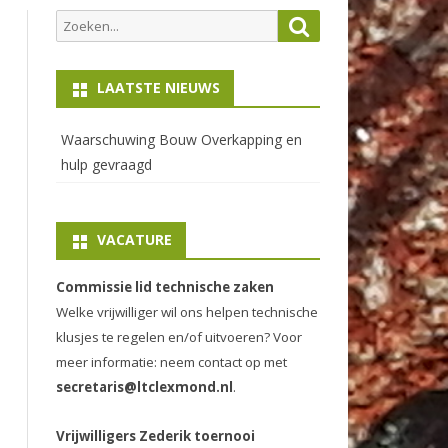
Zoeken
Zoeken
naar:
LAATSTE NIEUWS
Waarschuwing Bouw Overkapping en
hulp gevraagd
VACATURE
Commissie lid technische zaken
Welke vrijwilliger wil ons helpen technische
klusjes te regelen en/of uitvoeren? Voor
meer informatie: neem contact op met
secretaris@ltclexmond.nl
.
Vrijwilligers Zederik toernooi