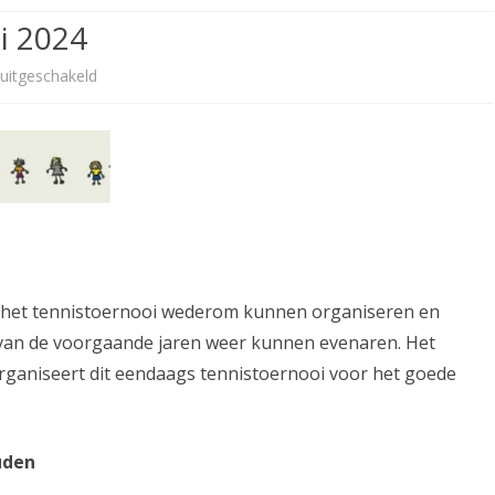
i 2024
TENNISLERAREN STELLEN ZICH
VRIJWILLIGERS ACTIVITEITEN
LID WORDEN
VOOR
voor
 uitgeschakeld
OPZEGGEN
Joy
PRIVACY VERKLARING
for
Children
toernooi
2024
dren het tennistoernooi wederom kunnen organiseren en
 van de voorgaande jaren weer kunnen evenaren. Het
 organiseert dit eendaags tennistoernooi voor het goede
uden