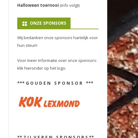
Halloween toernooi
(info volgt)
ONZE SPONSORS
Wij bedanken onze sponsors hartelijk voor
hun steun!
Voor meer informatie over onze sponsors:
klik hieronder op het logo.
*** G O U D E N S P O N S O R ***
** Z I L V E R E N S P O N S O R S **