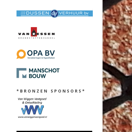
* B R O N Z E N S P O N S O R S *