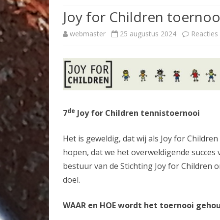
Joy for Children toernoo
TOERNOOIEN
webmaster
25 augustus 2024
Reacties
TENNISPAS
de
7
Joy for Children tennistoernooi
Het is geweldig, dat wij als Joy for Chil
hopen, dat we het overweldigende succes
bestuur van de Stichting Joy for Children
doel.
WAAR en HOE wordt het toernooi geho