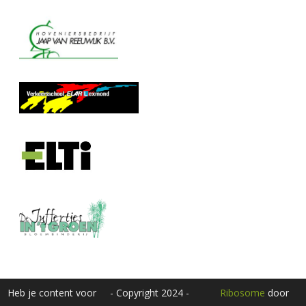
Heb je content voor
- Copyright 2024 -
Ribosome
door