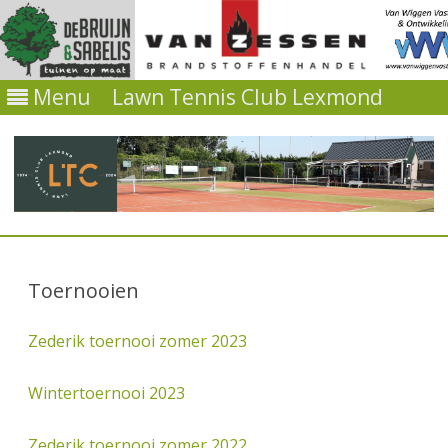
Menu
Lawn Tennis Club Lexmond
Ga
direct
naar
Toernooien
de
inhoud
Zederik toernooi zomer 2023
Wintertoernooi 2023
Zederik toernooi zomer 2022