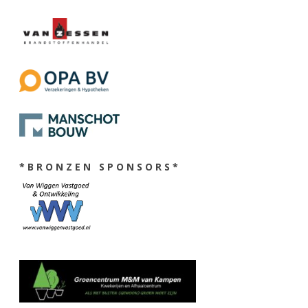
* B R O N Z E N S P O N S O R S *