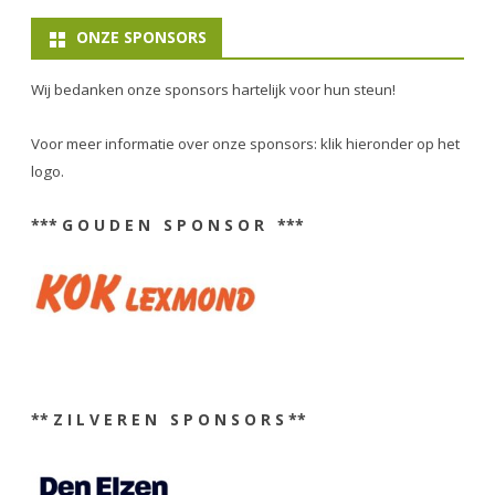
ONZE SPONSORS
Wij bedanken onze sponsors hartelijk voor hun steun!
Voor meer informatie over onze sponsors: klik hieronder op het
logo.
*** G O U D E N S P O N S O R ***
** Z I L V E R E N S P O N S O R S **