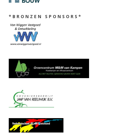
* B R O N Z E N S P O N S O R S *