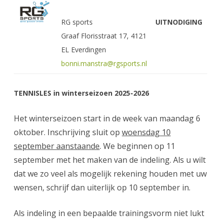
tennisles
winterseizoen
RG sports
UITNODIGING
Graaf Florisstraat 17, 4121
2025-
EL Everdingen
2026
bonni.manstra@rgsports.nl
TENNISLES in winterseizoen 2025-2026
Het winterseizoen start in de week van maandag 6
oktober. Inschrijving sluit op
w
oensdag 10
september aanstaande
. We beginnen op 11
september met het maken van de indeling. Als u wilt
dat we zo veel als mogelijk rekening houden met uw
wensen, schrijf dan uiterlijk op 10 september in.
Als indeling in een bepaalde trainingsvorm niet lukt