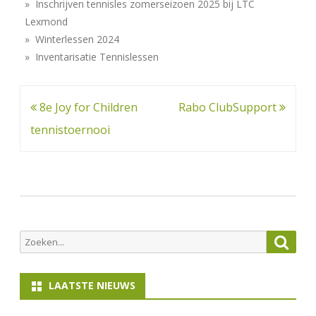
» Inschrijven tennisles zomerseizoen 2025 bij LTC
Lexmond
» Winterlessen 2024
» Inventarisatie Tennislessen
Bericht
8e Joy for Children
Rabo ClubSupport
navigatie
tennistoernooi
Zoeken
Zoek
naar:
LAATSTE NIEUWS