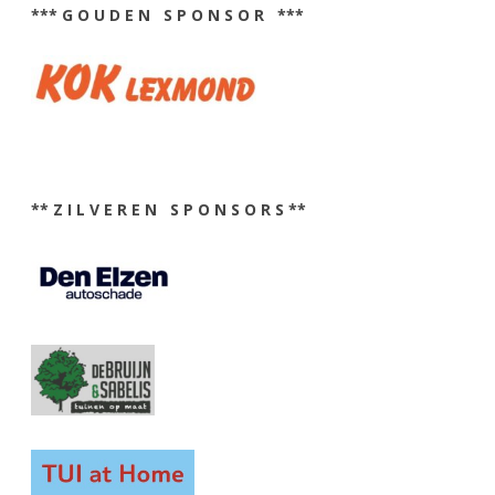
*** G O U D E N S P O N S O R ***
** Z I L V E R E N S P O N S O R S **