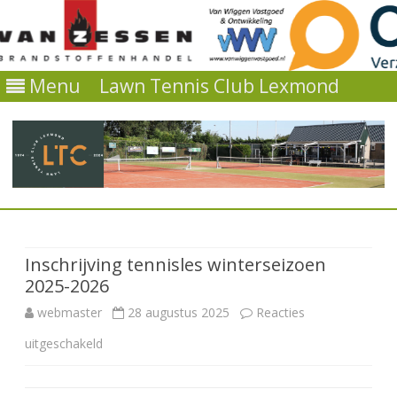
Menu
Lawn Tennis Club Lexmond
Ga
direct
naar
de
Inschrijving tennisles winterseizoen
inhoud
2025-2026
webmaster
28 augustus 2025
Reacties
voor
uitgeschakeld
Inschrijving