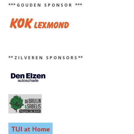
*** G O U D E N S P O N S O R ***
** Z I L V E R E N S P O N S O R S **