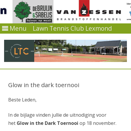
Menu
Lawn Tennis Club Lexmond
Ga
direct
naar
Glow in the dark toernooi
de
inhoud
Beste Leden,
In de bijlage vinden jullie de uitnodiging voor
het
Glow in the Dark Toernooi
op 18 november.