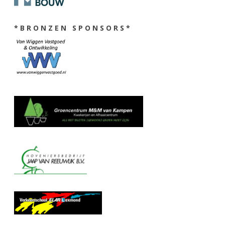
* B R O N Z E N S P O N S O R S *